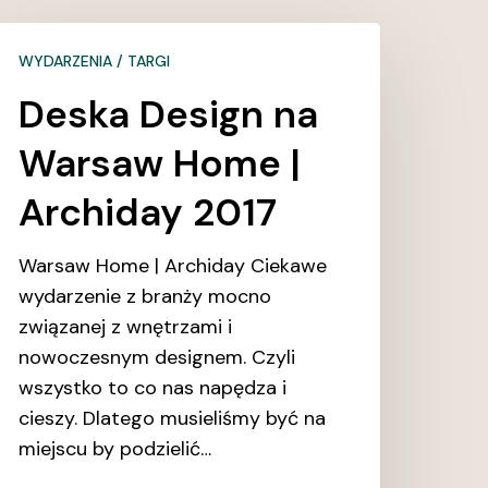
eska
WYDARZENIA / TARGI
esign
a
Deska Design na
arsaw
Warsaw Home |
ome
Archiday 2017
rchiday
017
Warsaw Home | Archiday Ciekawe
wydarzenie z branży mocno
związanej z wnętrzami i
nowoczesnym designem. Czyli
wszystko to co nas napędza i
cieszy. Dlatego musieliśmy być na
miejscu by podzielić…