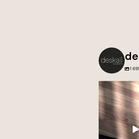
de
1 69
Nie tworzymy tylko 
przestrzenie, do k
wraca
Każdy projekt to poł
estetyki i dbałości o 
Wierzymy, że to wł
największą 
Jeśli szukasz inspira
premium do swoj
3