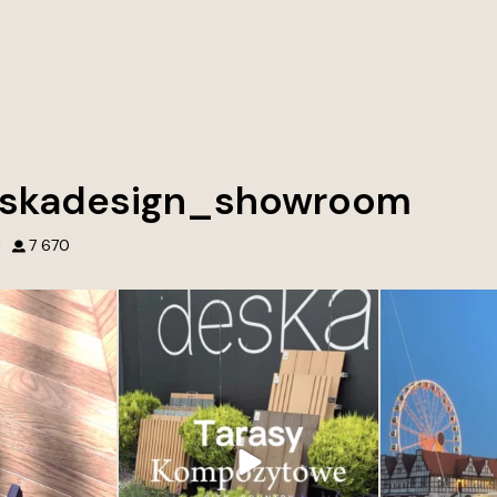
skadesign_showroom
1
7 670
wnętrz. Tworzymy
Przed naszym showroomem Deska
Najpiękniejsze
tórych chce się
Design w Gdyni każdy detal opowiada
ć.
historię. Otocz się piękną zielenią i
wyjątkowymi dekorami. Zapraszamy po
ączenie jakości,
inspirację, klasykę i nowoczesność w
najmniejsze detale.
jednym miejscu. Deska kompozytowa od
aśnie one robią
Deska Design – trwałość i styl w jednym.
różnicę.
Odkryj nowoczesne rozwiązania na
tarasy,
...
cji lub rozwiązań
35
2
ego domu lub
...
0