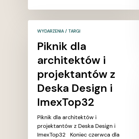
Piknik
WYDARZENIA / TARGI
dla
architektów
Piknik dla
i
architektów i
projektantów
z
projektantów z
Deska
Deska Design i
Design
i
ImexTop32
ImexTop32
Piknik dla architektów i
projektantów z Deska Design i
ImexTop32 Koniec czerwca dla