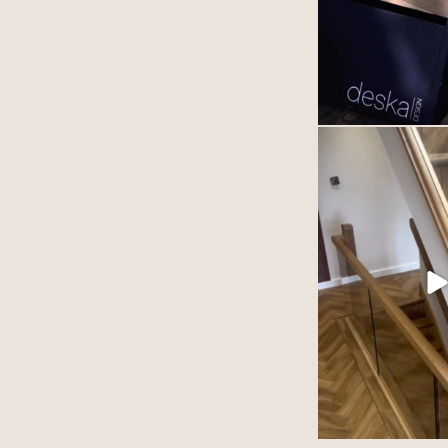
Podłoga winylowa
szlachetnie. Zależy to
produktu ale przed
ułożonego 
77