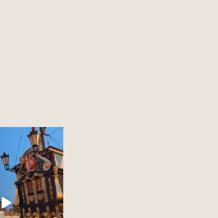
 miasto w Polsce to?
12
0