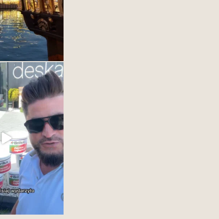
y w DESKA DESIGN
OM Gdynia.
naszym dostawcą farb
ować Wam cala@game
wości. #interiordesign
25
1