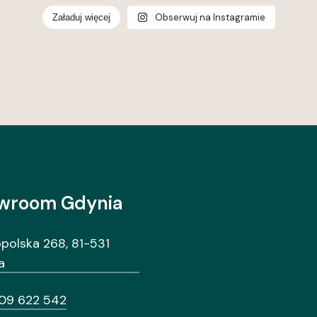
Obserwuj na Instagramie
Załaduj więcej
wroom Gdynia
opolska 268, 81-531
a
09 622 542