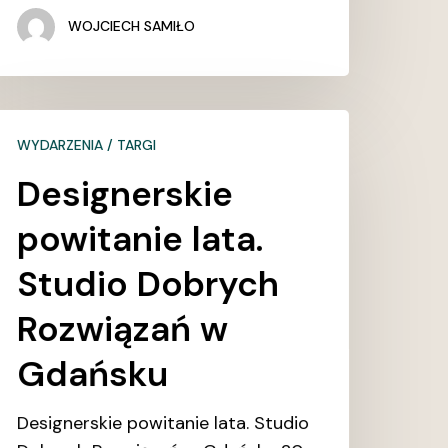
WOJCIECH SAMIŁO
esignerskie
WYDARZENIA / TARGI
owitanie
ta.
Designerskie
tudio
powitanie lata.
obrych
ozwiązań
Studio Dobrych
Rozwiązań w
dańsku
Gdańsku
Designerskie powitanie lata. Studio