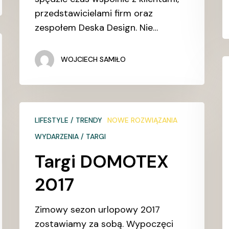
przedstawicielami firm oraz
zespołem Deska Design. Nie…
WOJCIECH SAMIŁO
D
p
la
S
Targi
D
LIFESTYLE / TRENDY
NOWE ROZWIĄZANIA
DOMOTEX
R
2017
WYDARZENIA / TARGI
w
Targi DOMOTEX
G
2017
Zimowy sezon urlopowy 2017
zostawiamy za sobą. Wypoczęci