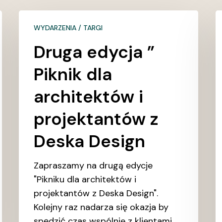
Druga
D
WYDARZENIA / TARGI
edycja
D
”
n
Druga edycja ”
Piknik
W
Piknik dla
dla
H
architektów
|
architektów i
i
A
projektantów z
projektantów
2
z
Deska Design
Deska
Design
Zapraszamy na drugą edycje
"Pikniku dla architektów i
projektantów z Deska Design".
Kolejny raz nadarza się okazja by
spędzić czas wspólnie z klientami,