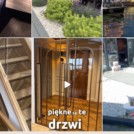
 może wyglądać
Drzwi nie muszą jedynie oddzielać
Dzień otwart
 od jakości samego
przestrzeni. Mogą ją definiować. To jeden
SHOWRO
e wszystkim od
z najważniejszych elementów wnętrza –
Łączymy siły z 
wzoru.
subtelny, ale decydujący o jego
żeby zaprezent
charakterze. Eleganckie, nowoczesne,
produktów i możli
6
ponadczasowe. Odkryj kolekcje drzwi w
Deska Design i przekonaj się, jak jeden
detal potrafi odmienić całe wnętrze.
1
0