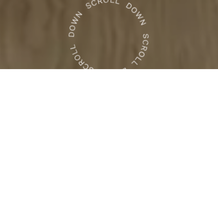
Podłogi laminowane to
połączenie wysokiej trwałości z
modnym, estetycznym
wyglądem.
Dzięki zaawansowanej technologii produkcji
nasze panele wyróżniają się odpornością na
zarysowania, łatwością w czyszczeniu oraz
szybkim, bezproblemowym montażem –
zarówno w domu, jak i w przestrzeni