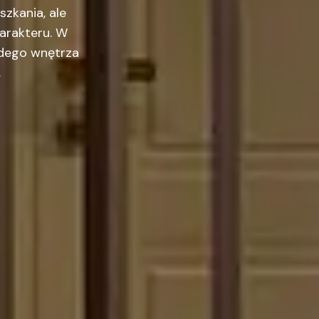
zkania, ale
harakteru. W
żdego wnętrza
.