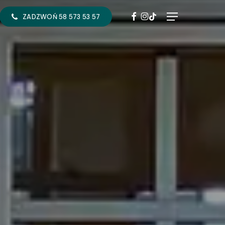
FACEBOOK
INSTAGRAM
TIKTOK
Menu
ZADZWOŃ 58 573 53 57