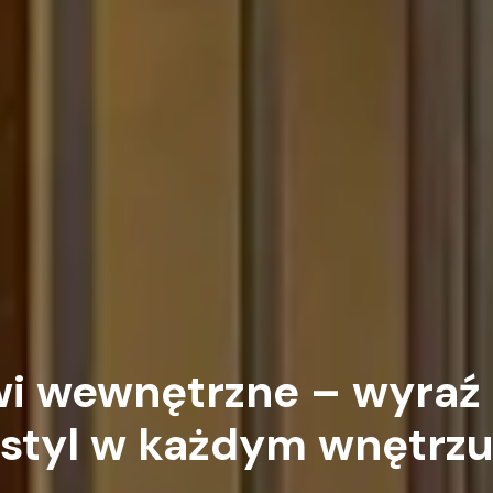
wi
wewnętrzne
–
wyraź
styl
w
każdym
wnętrz