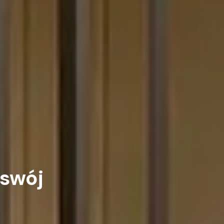
swój
u