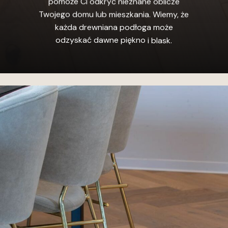
pomoże
Ci
odkryć
nieznane
oblicze
Twojego
domu
lub
mieszkania.
Wiemy,
że
każda
drewniana
podłoga
może
odzyskać
dawne
piękno
i
blask.