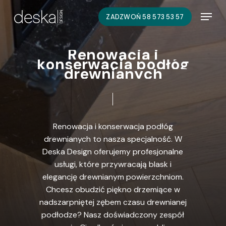
Skip
Menu
ZADZWOŃ 58 573 53 57
to
main
content
R
e
n
o
w
a
c
j
a
i
k
o
n
s
e
r
w
a
c
j
a
p
o
d
ł
ó
g
d
r
e
w
n
i
a
n
y
c
h
Renowacja
i
konserwacja
podłóg
drewnianych
to
nasza
specjalność.
W
Deska
Design
oferujemy
profesjonalne
usługi,
które
przywracają
blask
i
elegancję
drewnianym
powierzchniom.
Chcesz
obudzić
piękno
drzemiące
w
nadszarpniętej
zębem
czasu
drewnianej
podłodze?
Nasz
doświadczony
zespół