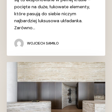
pocięte na duże, łukowate elementy,
które pasują do siebie niczym
najbardziej luksusowa układanka.
Zarówno…
WOJCIECH SAMIŁO
Deska
drewniana
i
trawertyn