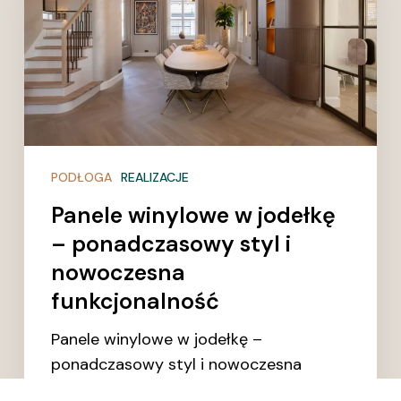
–
ponadczasowy
styl
i
nowoczesna
funkcjonalność
PODŁOGA
REALIZACJE
Panele winylowe w jodełkę
– ponadczasowy styl i
nowoczesna
funkcjonalność
Panele winylowe w jodełkę –
ponadczasowy styl i nowoczesna
funkcjonalność Panele winylowe w