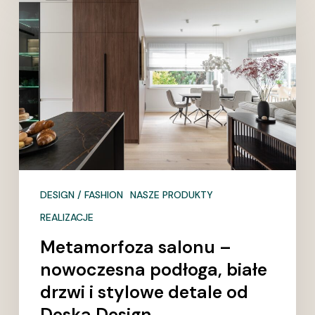
salonu
–
nowoczesna
podłoga,
białe
drzwi
i
stylowe
detale
od
DESIGN / FASHION
NASZE PRODUKTY
Deska
REALIZACJE
Design
Metamorfoza salonu –
nowoczesna podłoga, białe
drzwi i stylowe detale od
Deska Design