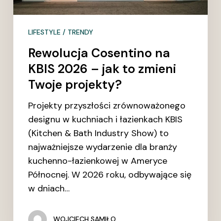
jak
to
LIFESTYLE / TRENDY
zmieni
Twoje
Rewolucja Cosentino na
projekty?
KBIS 2026 – jak to zmieni
Twoje projekty?
Projekty przyszłości zrównoważonego
designu w kuchniach i łazienkach KBIS
(Kitchen & Bath Industry Show) to
najważniejsze wydarzenie dla branży
kuchenno-łazienkowej w Ameryce
Północnej. W 2026 roku, odbywające się
w dniach…
WOJCIECH SAMIŁO