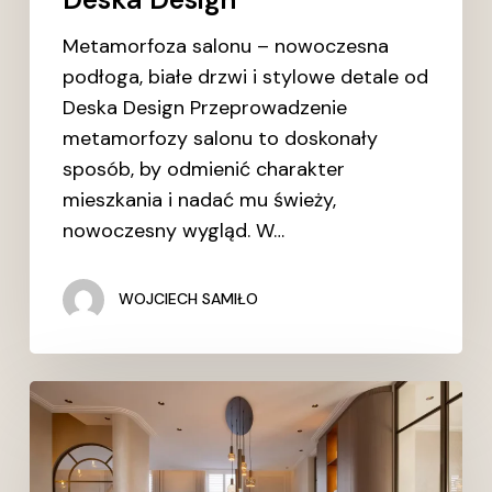
Metamorfoza salonu – nowoczesna
podłoga, białe drzwi i stylowe detale od
Deska Design Przeprowadzenie
metamorfozy salonu to doskonały
sposób, by odmienić charakter
mieszkania i nadać mu świeży,
nowoczesny wygląd. W…
WOJCIECH SAMIŁO
Panele
winylowe
w
jodełkę