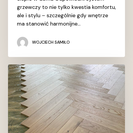
grzewczy to nie tylko kwestia komfortu,
ale i stylu – szczególnie gdy wnętrze
ma stanowić harmonijne…
WOJCIECH SAMIŁO
Perfekcyjne
przygotowanie
podłoża
pod
montaż
podłogi
drewnianej
–