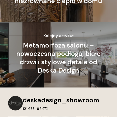
niezrównane ciepło w domu
Kolejny artykuł
Metamorfoza salonu –
nowoczesna podłoga, białe
drzwi i stylowe detale od
Deska Design
deskadesign_showroom
1 692
7 672