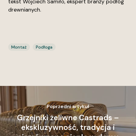
tekst Wojciech Samiło, ekspert branży podłóg
drewnianych.
Montaż
Podłoga
Poprzedni artykuł
Grzejniki żeliwne Castrads –
ekskluzywność, tradycja i