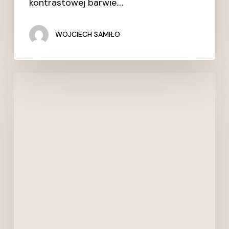
kontrastowej barwie.…
WOJCIECH SAMIŁO
TRENDY:
EFEKT
RDZY
–
RUST
EFFECT
>
Deska
Design