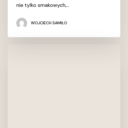
nie tylko smakowych,…
WOJCIECH SAMIŁO
TRENDY
>
Classic
Blue
19-
4052
kolorem
roku
2020
|