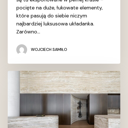
pocięte na duże, łukowate elementy,
które pasują do siebie niczym
najbardziej luksusowa układanka.
Zarówno…
WOJCIECH SAMIŁO
Deska
drewniana
i
trawertyn