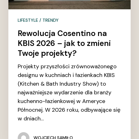
jak
to
LIFESTYLE / TRENDY
zmieni
Twoje
Rewolucja Cosentino na
projekty?
KBIS 2026 – jak to zmieni
Twoje projekty?
Projekty przyszłości zrównoważonego
designu w kuchniach i łazienkach KBIS
(Kitchen & Bath Industry Show) to
najważniejsze wydarzenie dla branży
kuchenno-łazienkowej w Ameryce
Północnej. W 2026 roku, odbywające się
w dniach…
WOJCIECH SAMIŁO