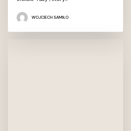
WOJCIECH SAMIŁO
TRENDY:
JAKI
JEST
KOLOR
ROKU
2019
WEDŁUG
INSTYTUTU
PANTONE
?
>