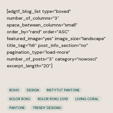
[edgtf_blog_list type=”boxed”
number_of_columns=”3″
space_between_columns=”small”
order_by=”rand” order=”ASC”
featured_image=”yes” image_size=”landscape”
title_tag=”h6″ post_info_section=”no”
pagination_type=”load-more”
number_of_posts=”3″ category=”nowosci”
excerpt_length=”20″]
BOHO
DESIGN
INSTYTUT PANTONE
KOLOR ROKU
KOLOR ROKU 2019
LIVING CORAL
PANTONE
TRENDY DESIGNU