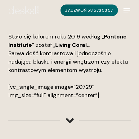
Skip
Menu
ZADZWOŃ 58 573 53 57
to
main
content
Stało się kolorem roku 2019 według „
Pantone
Institute
” został „
Living Coral
„.
Barwa dość kontrastowa i jednocześnie
nadająca blasku i energii wnętrzom czy efektu
kontrastowym elementom wystroju.
[vc_single_image image=”20729″
img_size=”full” alignment=”center”]