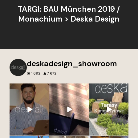
TARGI: ​BAU München 2019 /
Monachium > Deska Design
deskadesign_showroom
1 692
7 672
Blisko 15 lat wspólnej
Nie tworzymy tylko
Przed naszym
pracy, pasji i
wnętrz. Tworzymy
showroomem Deska
zaangażowania. ❤️
przestrzenie, do
Design w Gdyni każdy
których chce się
detal opowiada
To właśnie dzięki Wam
wracać.
historię. Otocz się
możemy każdego
piękną zielenią i
dnia tworzyć wnętrza,
Każdy projekt to
wyjątkowymi
które spełniają
połączenie jakości,
dekorami.
marzenia i
estetyki i dbałości o
Zapraszamy po
odpowiadają na
najmniejsze detale.
inspirację, klasykę i
Wasze potrzeby.
Wierzymy, że to
nowoczesność w
właśnie one robią
jednym miejscu.
Dziękujemy za
największą różnicę.
Deska kompozytowa