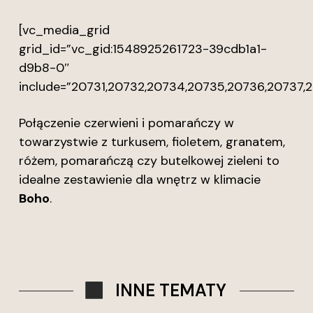
[vc_media_grid
grid_id=”vc_gid:1548925261723-39cdb1a1-
d9b8-0″
include=”20731,20732,20734,20735,20736,20737,
Połączenie czerwieni i pomarańczy w
towarzystwie z turkusem, fioletem, granatem,
różem, pomarańczą czy butelkowej zieleni to
idealne zestawienie dla wnętrz w klimacie
Boho
.
INNE TEMATY