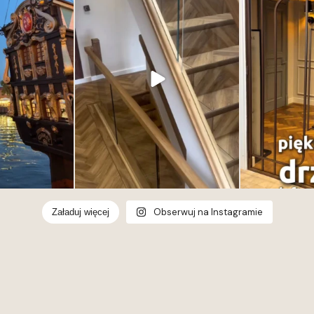
ułożonego wzoru.
subtelny, ale
charakterze. El
77
6
ponadczasowe. Od
Deska Design i pr
detal potrafi o
Obserwuj na Instagramie
Załaduj więcej