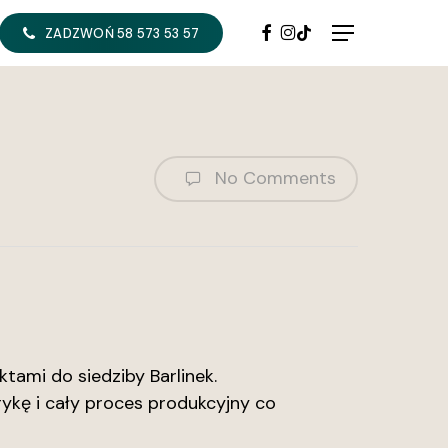
FACEBOOK
INSTAGRAM
TIKTOK
Menu
ZADZWOŃ 58 573 53 57
No Comments
tami do siedziby Barlinek.
ykę i cały proces produkcyjny co