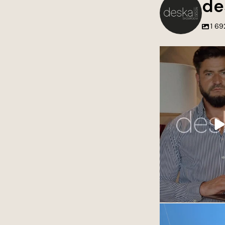
de
1 69
Blisko 15 lat wspóln
zaangażowa
To właśnie dzięki W
dnia tworzyć wnętrza
marzenia i odpowi
potrze
Dziękujemy za zau
obdarzacie nas 
To dla nas najwięks
każdego 
14
Najpiękniejsze mias
12