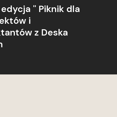
edycja " Piknik dla
ektów i
ktantów z Deska
n