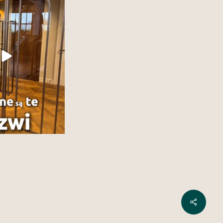
 decydujący o jego
eganckie, nowoczesne,
kryj kolekcje drzwi w
zekonaj się, jak jeden
dmienić całe wnętrze.
1
0
Share