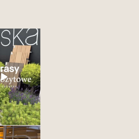
 showroomem Deska
każdy detal opowiada
się piękną zielenią i
orami. Zapraszamy po
sykę i nowoczesność w
Deska kompozytowa od
wałość i styl w jednym.
esne rozwiązania na
arasy,
...
35
2
ą jedynie oddzielać
ją definiować. To jeden
h elementów wnętrza –