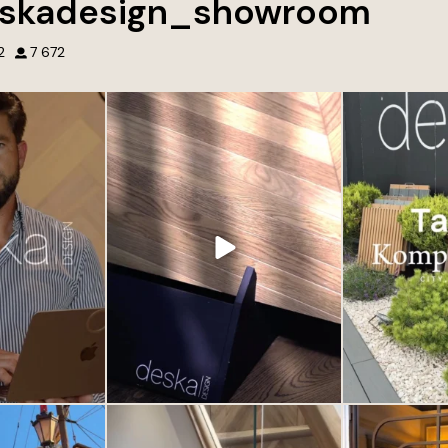
skadesign_showroom
2
7 672
ej pracy, pasji i
Nie tworzymy tylko wnętrz. Tworzymy
Przed naszym
nia. ❤️
przestrzenie, do których chce się
Design w Gdyni 
wracać.
historię. Otocz 
am możemy każdego
wyjątkowymi dek
, które spełniają
Każdy projekt to połączenie jakości,
inspirację, kla
adają na Wasze
estetyki i dbałości o najmniejsze detale.
jednym miejscu. 
by.
Wierzymy, że to właśnie one robią
Deska Design – tr
największą różnicę.
Odkryj nowocz
fanie, którym
t
od tylu lat.
Jeśli szukasz inspiracji lub rozwiązań
za motywacja, by
premium do swojego domu lub
...
dnia
...
3
0
1
to w Polsce to?
Podłoga winylowa może wyglądać
Drzwi nie musz
szlachetnie. Zależy to od jakości samego
przestrzeni. Mogą 
0
produktu ale przede wszystkim od
z najważniejszyc