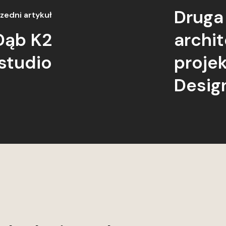
Druga 
zedni artykuł
 Dąb K2
archit
studio
proje
Desig