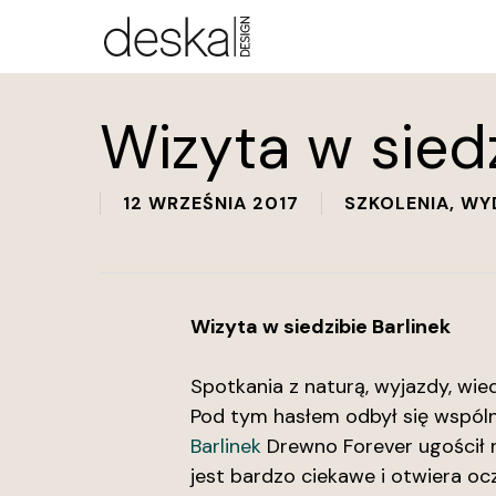
Skip
to
main
content
Wizyta w siedz
12 WRZEŚNIA 2017
SZKOLENIA
,
WYD
Wizyta w siedzibie Barlinek
Spotkania z naturą, wyjazdy, wied
Pod tym hasłem odbył się wspólny
Barlinek
Drewno Forever ugościł n
jest bardzo ciekawe i otwiera oc