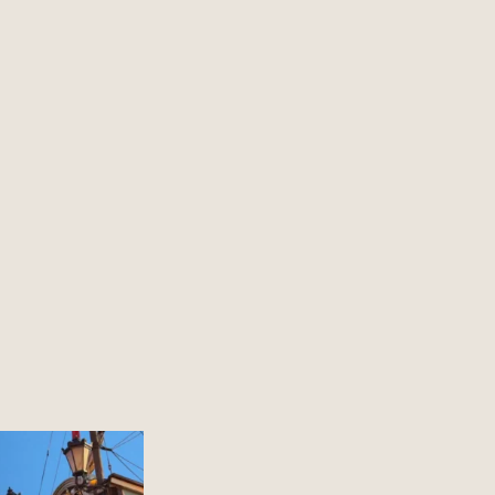
 miasto w Polsce to?
12
0