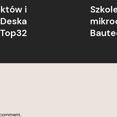
ektów i
Szkole
 Deska
mikro
xTop32
Baute
 comment.