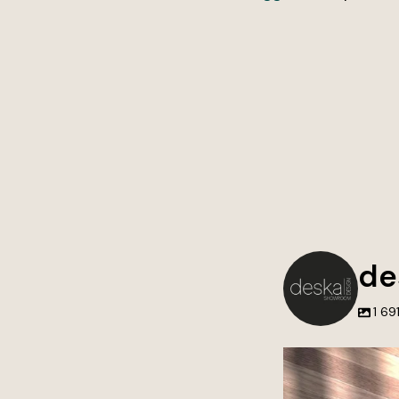
de
1 69
Nie tworzymy tylko 
przestrzenie, do k
wraca