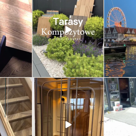
ączenie jakości,
inspirację, klasykę i nowoczesność w
najmniejsze detale.
jednym miejscu. Deska kompozytowa od
aśnie one robią
Deska Design – trwałość i styl w jednym.
różnicę.
Odkryj nowoczesne rozwiązania na
tarasy,
...
cji lub rozwiązań
35
2
ego domu lub
...
0
 może wyglądać
Drzwi nie muszą jedynie oddzielać
Dzień otwart
 od jakości samego
przestrzeni. Mogą ją definiować. To jeden
SHOWRO
e wszystkim od
z najważniejszych elementów wnętrza –
Łączymy siły z 
wzoru.
subtelny, ale decydujący o jego
żeby zaprezent
charakterze. Eleganckie, nowoczesne,
produktów i możli
6
ponadczasowe. Odkryj kolekcje drzwi w
Deska Design i przekonaj się, jak jeden
detal potrafi odmienić całe wnętrze.
1
0