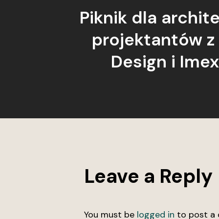
Piknik dla archit
projektantów z
Design i Ime
Leave a Reply
You must be
logged in
to post a