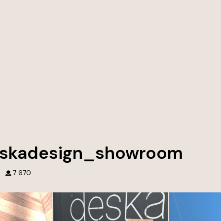
skadesign_showroom
1
7 670
wnętrz. Tworzymy
Przed naszym showroomem Deska
Najpiękniejsze
tórych chce się
Design w Gdyni każdy detal opowiada
ć.
historię. Otocz się piękną zielenią i
wyjątkowymi dekorami. Zapraszamy po