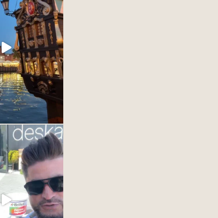
y w DESKA DESIGN
OM Gdynia.
naszym dostawcą farb
ować Wam cala@game
wości. #interiordesign
25
1