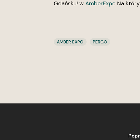
Gdańsku! w
AmberExpo
Na któryc
AMBER EXPO
PERGO
Popr