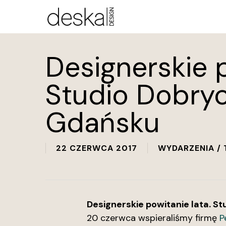
Skip
to
main
content
Designerskie p
Studio Dobry
Gdańsku
22 CZERWCA 2017
WYDARZENIA / 
Designerskie powitanie lata. 
20 czerwca wspieraliśmy firmę
P