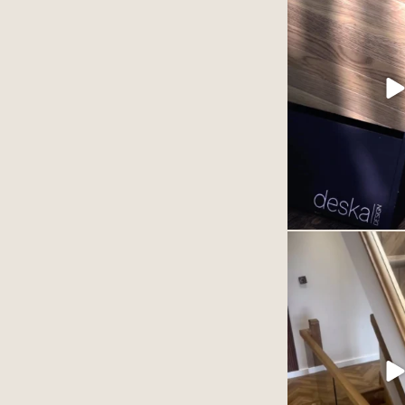
Każdy projekt to poł
estetyki i dbałości o 
Wierzymy, że to wł
największą 
Jeśli szukasz inspira
premium do swoj
3
Podłoga winylowa
szlachetnie. Zależy to
produktu ale przed
ułożonego 
77