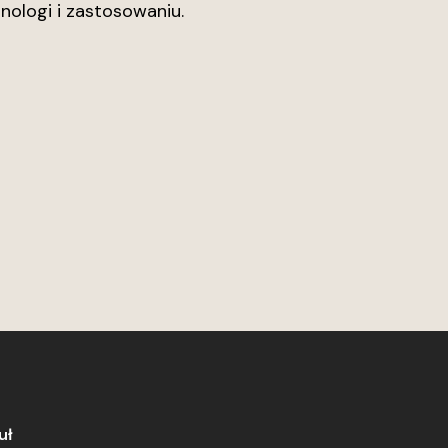
nologi i zastosowaniu.
uł