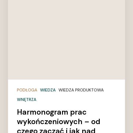
czego
zacząć
i
jak
nad
wszystkim
zapanować
|
DESKA
DESIGN
PODŁOGA
WIEDZA
WIEDZA PRODUKTOWA
WNĘTRZA
Harmonogram prac
wykończeniowych – od
czego zacząć i jak nad