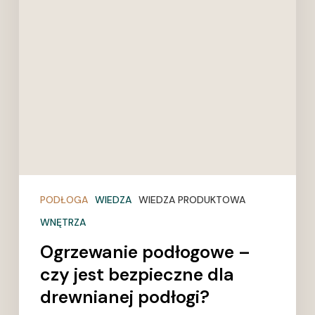
bezpieczne
dla
drewnianej
podłogi?
PODŁOGA
WIEDZA
WIEDZA PRODUKTOWA
WNĘTRZA
Ogrzewanie podłogowe –
czy jest bezpieczne dla
drewnianej podłogi?