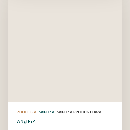
pod
montaż
podłogi
drewnianej
|
DESKA
DESIGN
PODŁOGA
WIEDZA
WIEDZA PRODUKTOWA
WNĘTRZA