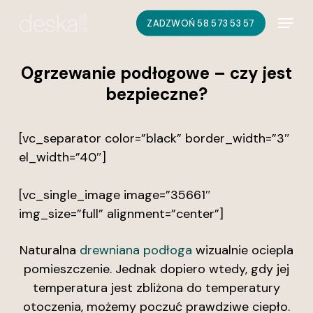
Skip
Menu
ZADZWOŃ 58 573 53 57
to
main
content
Ogrzewanie podłogowe – czy jest
bezpieczne?
[vc_separator color=”black” border_width=”3″
el_width=”40″]
[vc_single_image image=”35661″
img_size=”full” alignment=”center”]
Naturalna
drewniana podłoga
wizualnie ociepla
pomieszczenie. Jednak dopiero wtedy, gdy jej
temperatura jest zbliżona do temperatury
otoczenia, możemy poczuć prawdziwe ciepło.