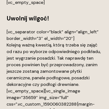
[vc_empty_space]
Uwolnij wilgoć!
[vc_separator color=”black” align=”align_left”
border_width=”3″ el_width=”20″]
Kolejną ważną kwestią, którą trzeba się zająć
od razu po wyborze odpowiedniego podkładu,
jest wygrzanie posadzki. Tak naprawdę ten
proces powinien być przeprowadzony, zanim
jeszcze zostaną zamontowane płytki
ceramiczne, panele podłogowe, posadzki
dekoracyjne czy podłogi drewniane.
[vc_empty_space][vc_single_image
image=”35659″ img_size=”full”
css=”.vc_custom_1590060382288{margin-