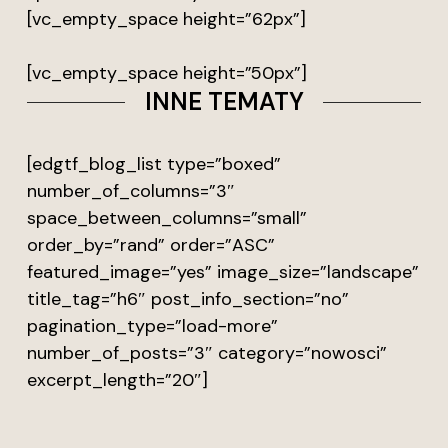
[vc_empty_space height=”62px”]
[vc_empty_space height=”50px”]
INNE TEMATY
[edgtf_blog_list type=”boxed”
number_of_columns=”3″
space_between_columns=”small”
order_by=”rand” order=”ASC”
featured_image=”yes” image_size=”landscape”
title_tag=”h6″ post_info_section=”no”
pagination_type=”load-more”
number_of_posts=”3″ category=”nowosci”
excerpt_length=”20″]