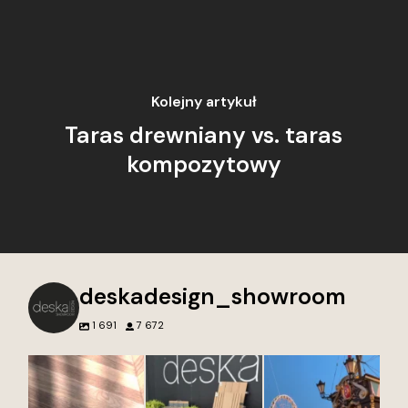
Kolejny artykuł
Taras drewniany vs. taras
kompozytowy
deskadesign_showroom
1 691
7 672
Nie tworzymy tylko
Przed naszym
Najpiękniejsze miasto
wnętrz. Tworzymy
showroomem Deska
w Polsce to?
przestrzenie, do
Design w Gdyni każdy
12
0
których chce się
detal opowiada