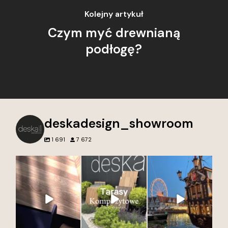
Kolejny artykuł
Czym myć drewnianą
podłogę?
deskadesign_showroom
1 691
7 672
Nie tworzymy tylko
Przed naszym
Najpiękniejsze miasto
wnętrz. Tworzymy
showroomem Deska
w Polsce to?
przestrzenie, do
Design w Gdyni każdy
12
0
których chce się
detal opowiada
wracać.
historię. Otocz się
piękną zielenią i
Każdy projekt to
wyjątkowymi
połączenie jakości,
dekorami.
estetyki i dbałości o
Zapraszamy po
najmniejsze detale.
inspirację, klasykę i