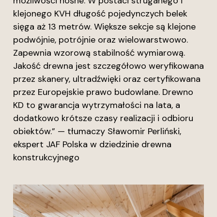
możliwości nośne. W postaci struganego i
klejonego KVH długość pojedynczych belek
sięga aż 13 metrów. Większe sekcje są klejone
podwójnie, potrójnie oraz wielowarstwowo.
Zapewnia wzorową stabilność wymiarową.
Jakość drewna jest szczegółowo weryfikowana
przez skanery, ultradźwięki oraz certyfikowana
przez Europejskie prawo budowlane. Drewno
KD to gwarancja wytrzymałości na lata, a
dodatkowo krótsze czasy realizacji i odbioru
obiektów.” — tłumaczy Sławomir Perliński,
ekspert JAF Polska w dziedzinie drewna
konstrukcyjnego