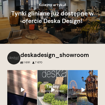
Kolejny artykuł
Tynki gliniane już dostępne w
ofercie Deska Design!
deskadesign_showroom
1 691
7 670
Nie tworzymy tylko
Przed naszym
Najpiękniejsze miasto
wnętrz. Tworzymy
showroomem Deska
w Polsce to?
przestrzenie, do
Design w Gdyni każdy
12
0
których chce się
detal opowiada
wracać.
historię. Otocz się
piękną zielenią i
Każdy projekt to
wyjątkowymi
połączenie jakości,
dekorami.
estetyki i dbałości o
Zapraszamy po
najmniejsze detale.
inspirację, klasykę i
Wierzymy, że to
nowoczesność w