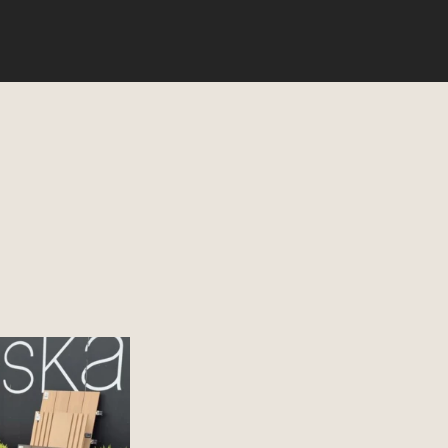
 showroomem Deska
każdy detal opowiada
się piękną zielenią i
orami. Zapraszamy po
sykę i nowoczesność w
Deska kompozytowa od
wałość i styl w jednym.
esne rozwiązania na