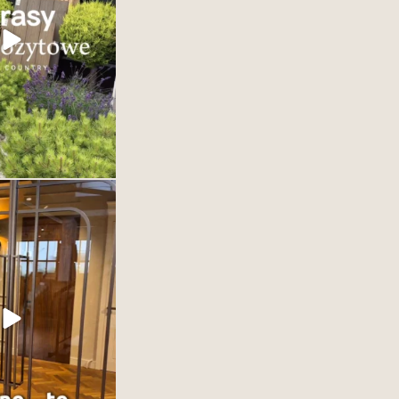
arasy,
...
35
2
ą jedynie oddzielać
ją definiować. To jeden
h elementów wnętrza –
 decydujący o jego
eganckie, nowoczesne,
kryj kolekcje drzwi w
zekonaj się, jak jeden
dmienić całe wnętrze.
1
0