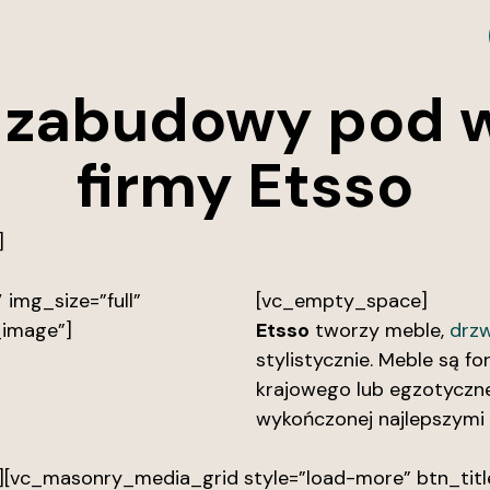
i zabudowy pod 
firmy Etsso
]
img_size=”full”
[vc_empty_space]
_image”]
Etsso
tworzy meble,
drzw
stylistycznie. Meble są f
krajowego lub egzotyczne
wykończonej najlepszymi 
[vc_masonry_media_grid style=”load-more” btn_titl