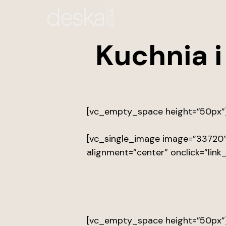
Skip
to
main
Kuchnia 
content
[vc_empty_space height=”50px”
[vc_single_image image=”33720″ 
alignment=”center” onclick=”link
[vc_empty_space height=”50px”]