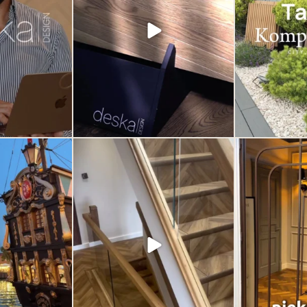
fanie, którym
t
od tylu lat.
Jeśli szukasz inspiracji lub rozwiązań
za motywacja, by
premium do swojego domu lub
...
dnia
...
3
0
1
to w Polsce to?
Podłoga winylowa może wyglądać
Drzwi nie musz
szlachetnie. Zależy to od jakości samego
przestrzeni. Mogą 
0
produktu ale przede wszystkim od
z najważniejszyc
ułożonego wzoru.
subtelny, ale
charakterze. El
77
6
ponadczasowe. Od
Deska Design i pr
detal potrafi o