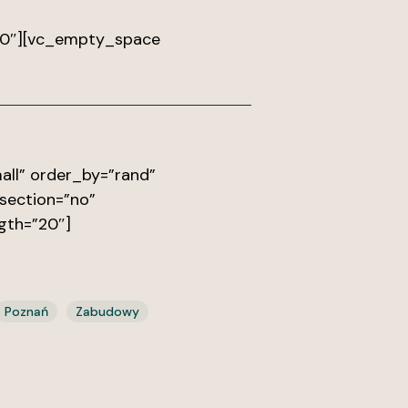
30″][vc_empty_space
ll” order_by=”rand”
section=”no”
gth=”20″]
Poznań
Zabudowy