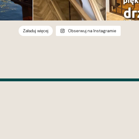
Obserwuj na Instagramie
Załaduj więcej
wroom Gdynia
opolska 268, 81-531
a