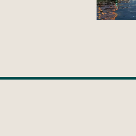
Sho
Nowa Lokalizacja
Wielk
Showroom Gdańsk
Gdyni