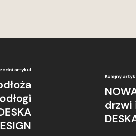
zedni artykuł
Kolejny artyk
odłoża
NOWA
odłogi
drzwi 
 DESKA
DESKA
ESIGN