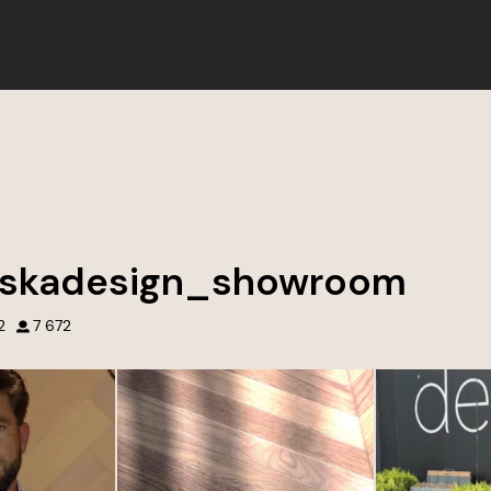
skadesign_showroom
2
7 672
ej pracy, pasji i
Nie tworzymy tylko wnętrz. Tworzymy
Przed naszym
nia. ❤️
przestrzenie, do których chce się
Design w Gdyni 
wracać.
historię. Otocz 
am możemy każdego
wyjątkowymi dek
, które spełniają
Każdy projekt to połączenie jakości,
inspirację, kla
adają na Wasze
estetyki i dbałości o najmniejsze detale.
jednym miejscu. 
by.
Wierzymy, że to właśnie one robią
Deska Design – tr
największą różnicę.
Odkryj nowocz