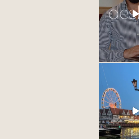
Dziękujemy za zau
obdarzacie nas 
To dla nas najwięks
każdego 
13
Najpiękniejsze mias
12