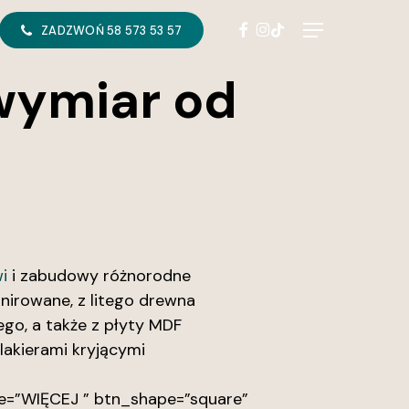
FACEBOOK
INSTAGRAM
TIKTOK
Menu
ZADZWOŃ 58 573 53 57
wymiar od
i
i zabudowy różnorodne
ornirowane, z litego drewna
go, a także z płyty MDF
lakierami kryjącymi
e=”WIĘCEJ ” btn_shape=”square”