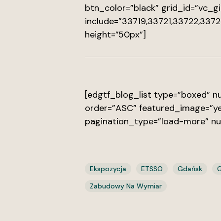
btn_color=”black” grid_id=”vc
include=”33719,33721,33722,33
height=”50px”]
[edgtf_blog_list type=”boxed”
order=”ASC” featured_image=”ye
pagination_type=”load-more” n
Ekspozycja
ETSSO
Gdańsk
G
Zabudowy Na Wymiar