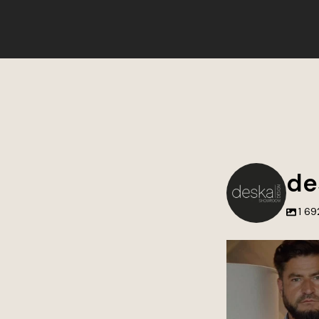
de
1 69
Blisko 15 lat wspóln
zaangażowa
To właśnie dzięki W
dnia tworzyć wnętrza
marzenia i odpowi
potrze