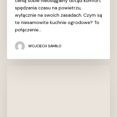
cenią sobie nieosiągalny dotąd komfort
spędzania czasu na powietrzu,
wyłącznie na swoich zasadach. Czym są
te niesamowite kuchnie ogrodowe? To
połączenie…
WOJCIECH SAMIŁO
NOWA
EKSPOZYCJA
>
kuchnia
i
zabudowy
firmy