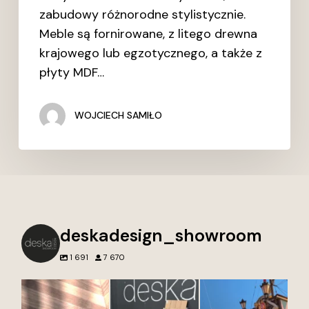
zabudowy różnorodne stylistycznie.
Meble są fornirowane, z litego drewna
krajowego lub egzotycznego, a także z
płyty MDF…
WOJCIECH SAMIŁO
deskadesign_showroom
1 691
7 670
Nie tworzymy tylko
Przed naszym
Najpiękniejsze miasto
wnętrz. Tworzymy
showroomem Deska
w Polsce to?
przestrzenie, do
Design w Gdyni każdy