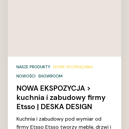
Etsso
|
DESKA
DESIGN
NASZE PRODUKTY
NOWE ROZWIĄZANIA
NOWOŚCI
SHOWROOM
NOWA EKSPOZYCJA >
kuchnia i zabudowy firmy
Etsso | DESKA DESIGN
Kuchnia i zabudowy pod wymiar od
firmy Etsso Etsso tworzy meble, drzwi i