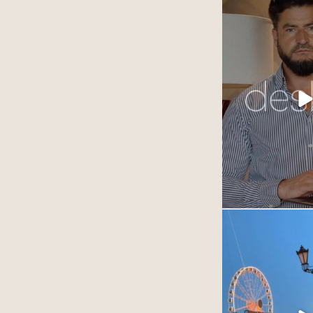
Blisko 15 lat wspóln
zaangażowa
To właśnie dzięki W
dnia tworzyć wnętrza
marzenia i odpowi
potrze
Dziękujemy za zau
obdarzacie nas 
To dla nas najwięks
każdego 
13
Najpiękniejsze mias
12