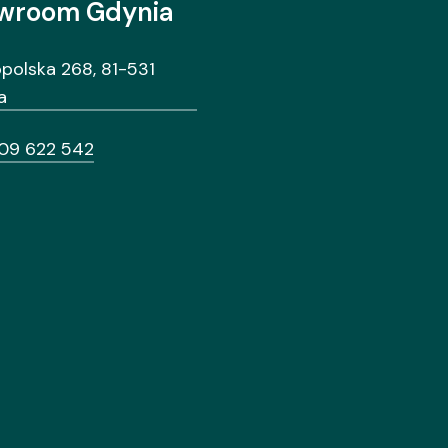
wroom Gdynia
opolska 268, 81-531
a
09 622 542