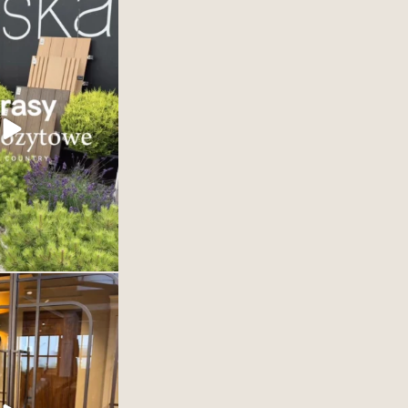
 showroomem Deska
każdy detal opowiada
się piękną zielenią i
orami. Zapraszamy po
sykę i nowoczesność w
Deska kompozytowa od
wałość i styl w jednym.
esne rozwiązania na
arasy,
...
35
2
ą jedynie oddzielać
ją definiować. To jeden
h elementów wnętrza –
 decydujący o jego
eganckie, nowoczesne,
kryj kolekcje drzwi w
zekonaj się, jak jeden
dmienić całe wnętrze.
1
0