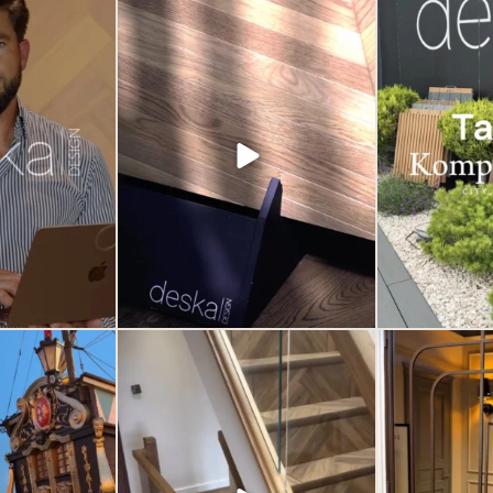
ej pracy, pasji i
Nie tworzymy tylko wnętrz. Tworzymy
Przed naszym
nia. ❤️
przestrzenie, do których chce się
Design w Gdyni 
wracać.
historię. Otocz 
am możemy każdego
wyjątkowymi dek
, które spełniają
Każdy projekt to połączenie jakości,
inspirację, kla
adają na Wasze
estetyki i dbałości o najmniejsze detale.
jednym miejscu. 
by.
Wierzymy, że to właśnie one robią
Deska Design – tr
największą różnicę.
Odkryj nowocz
fanie, którym
t
od tylu lat.
Jeśli szukasz inspiracji lub rozwiązań
za motywacja, by
premium do swojego domu lub
...
dnia
...
3
0
1
to w Polsce to?
Podłoga winylowa może wyglądać
Drzwi nie musz
szlachetnie. Zależy to od jakości samego
przestrzeni. Mogą 
0
produktu ale przede wszystkim od
z najważniejszyc
ułożonego wzoru.
subtelny, ale
charakterze. El
77
6
ponadczasowe. Od
Deska Design i pr
detal potrafi o