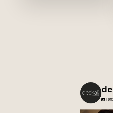
de
1 69