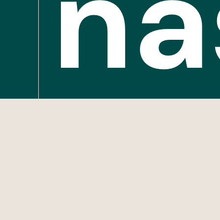
na
de