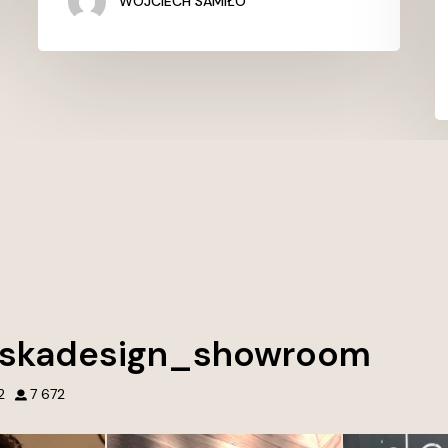
WOJCIECH SAMIŁO
skadesign_showroom
2
7 672