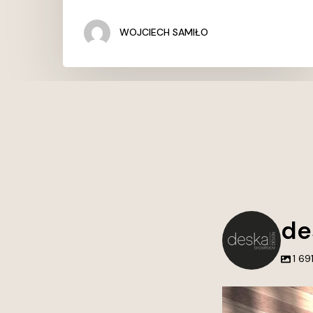
WOJCIECH SAMIŁO
de
1 69
Nie tworzymy tylko 
przestrzenie, do k