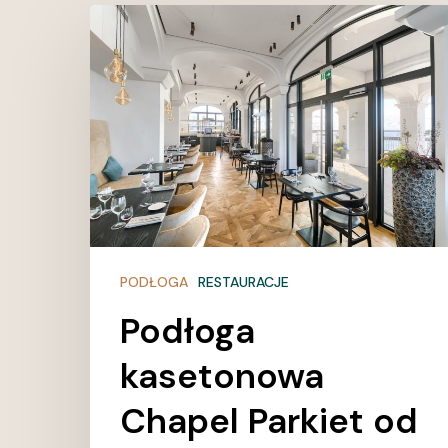
Podłoga
kasetonowa
Chapel
Parkiet
od
Deska
Design
w
restauracji
Brasserie
PODŁOGA
RESTAURACJE
Lido
Podłoga
–
harmonia
kasetonowa
rzemiosła,
Chapel Parkiet od
stylu
i