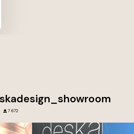
skadesign_showroom
1
7 672
wnętrz. Tworzymy
Przed naszym showroomem Deska
Najpiękniejsze
tórych chce się
Design w Gdyni każdy detal opowiada