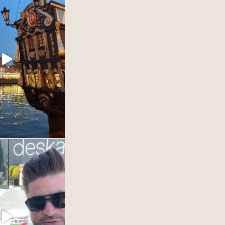
y w DESKA DESIGN
OM Gdynia.
naszym dostawcą farb
ować Wam cala@game
wości. #interiordesign
25
1