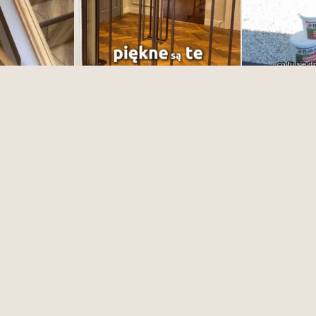
Obserwuj na Instagramie
Załaduj więcej
wroom Gdynia