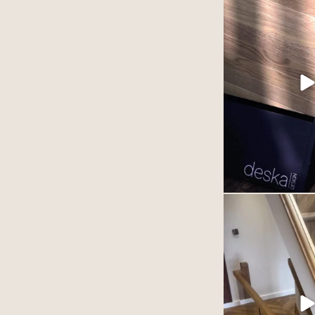
wraca
Każdy projekt to poł
estetyki i dbałości o 
Wierzymy, że to wł
największą 
Jeśli szukasz inspira
premium do swoj
3
Podłoga winylowa
szlachetnie. Zależy to
produktu ale przed
ułożonego 
77