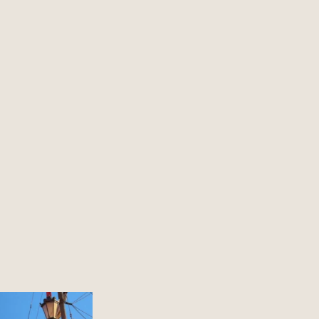
 miasto w Polsce to?
12
0