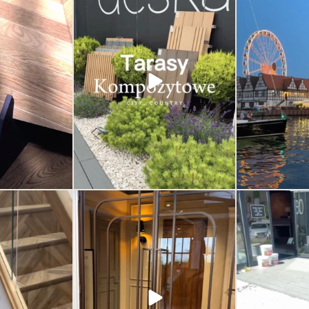
ć.
historię. Otocz się piękną zielenią i
wyjątkowymi dekorami. Zapraszamy po
ączenie jakości,
inspirację, klasykę i nowoczesność w
najmniejsze detale.
jednym miejscu. Deska kompozytowa od
aśnie one robią
Deska Design – trwałość i styl w jednym.
różnicę.
Odkryj nowoczesne rozwiązania na
tarasy,
...
cji lub rozwiązań
35
2
ego domu lub
...
0
 może wyglądać
Drzwi nie muszą jedynie oddzielać
Dzień otwart
 od jakości samego
przestrzeni. Mogą ją definiować. To jeden
SHOWRO
e wszystkim od
z najważniejszych elementów wnętrza –
Łączymy siły z 
wzoru.
subtelny, ale decydujący o jego
żeby zaprezent
charakterze. Eleganckie, nowoczesne,
produktów i możli
6
ponadczasowe. Odkryj kolekcje drzwi w
Deska Design i przekonaj się, jak jeden
detal potrafi odmienić całe wnętrze.
1
0