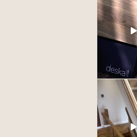
Każdy projekt to poł
estetyki i dbałości o 
Wierzymy, że to wł
największą 
Jeśli szukasz inspira
premium do swoj
3
Podłoga winylowa
szlachetnie. Zależy to
produktu ale przed
ułożonego 
77