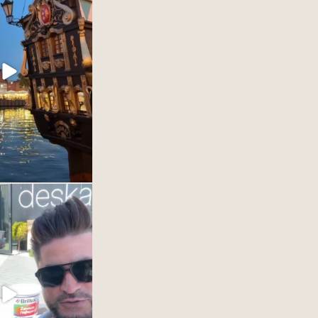
y w DESKA DESIGN
OM Gdynia.
naszym dostawcą farb
ować Wam cala@game
wości. #interiordesign
25
1