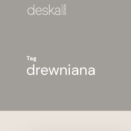
Skip
to
main
content
Tag
drewniana