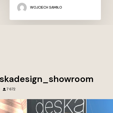
WOJCIECH SAMIŁO
skadesign_showroom
1
7 672
wnętrz. Tworzymy
Przed naszym showroomem Deska
Najpiękniejsze
tórych chce się
Design w Gdyni każdy detal opowiada
ć.
historię. Otocz się piękną zielenią i