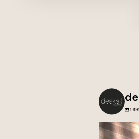
de
1 69
Nie tworzymy tylko 
przestrzenie, do k
wraca