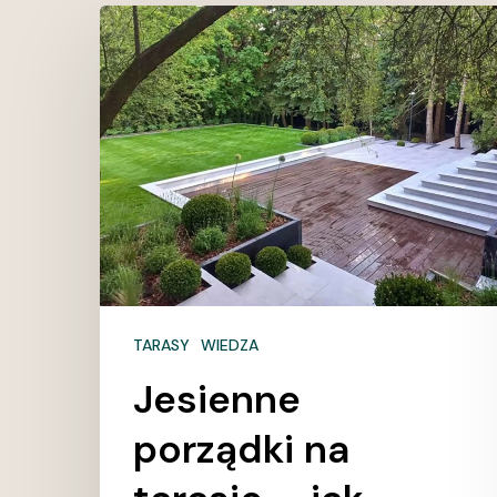
Jesienne
porządki
na
tarasie
–
jak
zabezpieczyć
taras
na
zimę?
TARASY
WIEDZA
Jesienne
porządki na