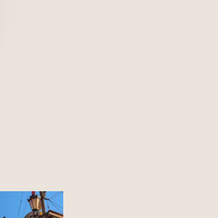
 miasto w Polsce to?
12
0