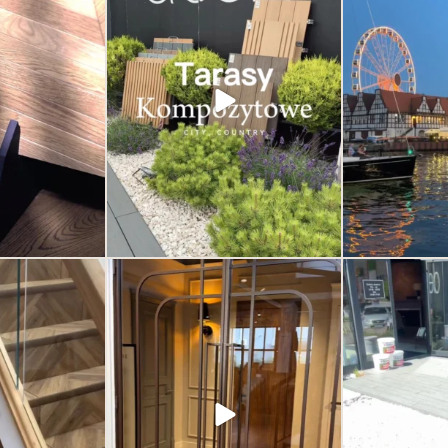
wyjątkowymi dekorami. Zapraszamy po
ączenie jakości,
inspirację, klasykę i nowoczesność w
najmniejsze detale.
jednym miejscu. Deska kompozytowa od
aśnie one robią
Deska Design – trwałość i styl w jednym.
różnicę.
Odkryj nowoczesne rozwiązania na
tarasy,
...
cji lub rozwiązań
35
2
ego domu lub
...
0
 może wyglądać
Drzwi nie muszą jedynie oddzielać
Dzień otwart
 od jakości samego
przestrzeni. Mogą ją definiować. To jeden
SHOWRO
e wszystkim od
z najważniejszych elementów wnętrza –
Łączymy siły z 
wzoru.
subtelny, ale decydujący o jego
żeby zaprezent
charakterze. Eleganckie, nowoczesne,
produktów i możli
6
ponadczasowe. Odkryj kolekcje drzwi w
Deska Design i przekonaj się, jak jeden
detal potrafi odmienić całe wnętrze.
1
0