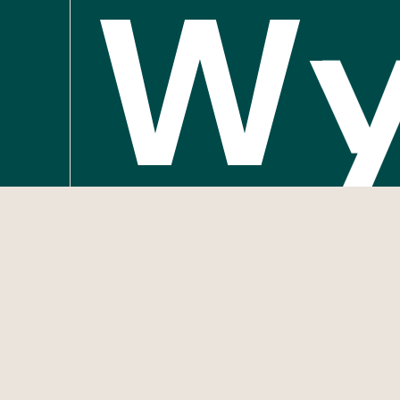
Wy
na