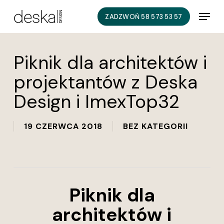
Skip
Menu
ZADZWOŃ 58 573 53 57
to
main
content
Piknik dla architektów i
projektantów z Deska
Design i ImexTop32
19 CZERWCA 2018
BEZ KATEGORII
Piknik dla
architektów i