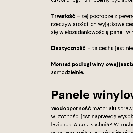
czworonóg. Tu możemy być spokojn
Trwałość
– tej podłodze z pewno
rzeczywistości ich wyjątkowe cec
się wielozadaniowością paneli wi
Elastyczność
– ta cecha jest ni
Montaż podłogi winylowej jest 
samodzielnie.
Panele winylo
Wodooporność
materiału sprawi
wilgotności jest naprawdę wysoki
łazience. A co z kuchnią? W kuch
winylowe mają znacznie więcej pr