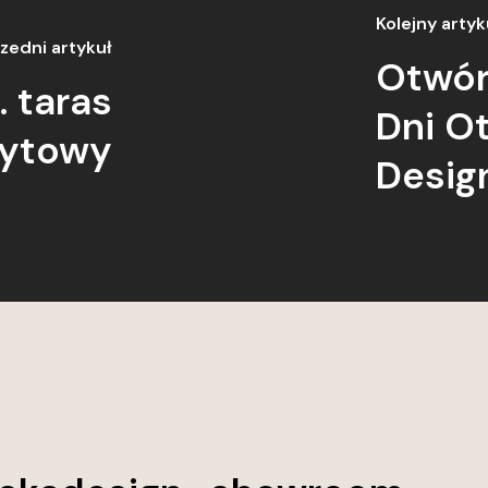
Kolejny artyk
zedni artykuł
Otwór
. taras
Dni O
ytowy
Desig