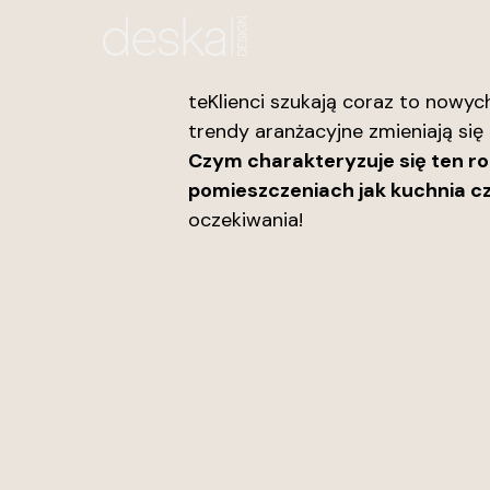
Skip
to
main
teKlienci szukają coraz to nowych
content
trendy aranżacyjne zmieniają się
Czym charakteryzuje się ten ro
pomieszczeniach jak kuchnia cz
oczekiwania!