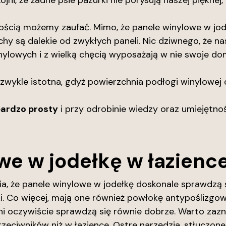
i, że żadne psie pazurki nie porysują naszej pięknej,
ścią możemy zaufać. Mimo, że panele winylowe w jodeł
hy są dalekie od zwykłych paneli. Nic dziwnego, że na
nylowych i z wielką chęcią wyposażają w nie swoje do
ezwykle istotna, gdyż powierzchnia podłogi winylowej 
bardzo prosty
i przy odrobinie wiedzy oraz umiejętn
we w jodełkę w łazienc
a, że panele winylowe w jodełkę doskonale sprawdzą s
. Co więcej, mają one również powłokę antypoślizgową
ni oczywiście sprawdzą się równie dobrze. Warto zazn
zeciwników niż w łazience. Ostre narzędzia, stłuczon