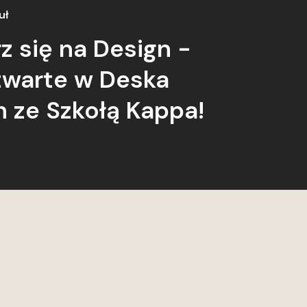
uł
z się na Design -
twarte w Deska
n ze Szkołą Kappa!