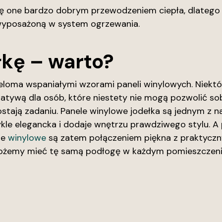
ię one bardzo dobrym przewodzeniem ciepła, dlatego
wyposażoną w system ogrzewania.
łkę – warto?
loma wspaniałymi wzorami paneli winylowych. Niektór
natywą dla osób, które niestety nie mogą pozwolić so
rostają zadaniu. Panele winylowe jodełka są jednym z 
wykle elegancka i dodaje wnętrzu prawdziwego stylu. A 
le
winylowe
są zatem połączeniem piękna z praktycz
możemy mieć tę samą podłogę w każdym pomieszczeniu