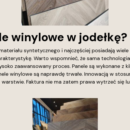
e winylowe w jodełkę?
materiału syntetycznego i najczęściej posiadają wiel
rakterystykę. Warto wspomnieć, że sama technologia,
wysoko zaawansowany proces. Panele są wykonane z ki
nele winylowe są naprawdę trwałe. Innowacją w stosun
j warstwie. Faktura nie ma zatem prawa wytrzeć się l