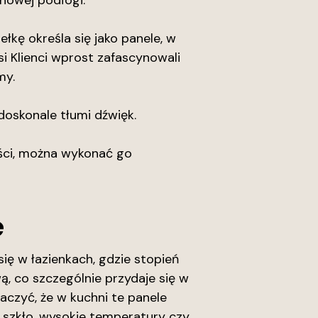
 nowej podłogi.
kę określa się jako panele, w
si Klienci wprost zafascynowali
my.
doskonale tłumi dźwięk.
ości, można wykonać go
e
ię w łazienkach, gdzie stopień
, co szczególnie przydaje się w
aczyć, że w kuchni te panele
e szkło, wysokie temperatury czy