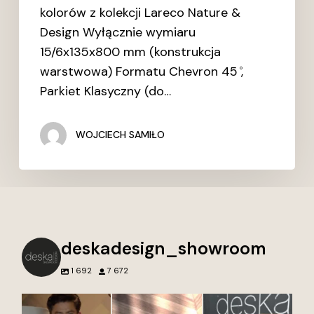
kolorów z kolekcji Lareco Nature &
Design Wyłącznie wymiaru
15/6x135x800 mm (konstrukcja
warstwowa) Formatu Chevron 45 ̊,
Parkiet Klasyczny (do…
WOJCIECH SAMIŁO
deskadesign_showroom
1 692
7 672
Blisko 15 lat wspólnej
Nie tworzymy tylko
Przed naszym
pracy, pasji i
wnętrz. Tworzymy
showroomem Deska