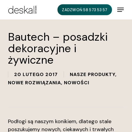
Skip
Menu
ZADZWOŃ 58 573 53 57
to
main
content
Bautech – posadzki
dekoracyjne i
żywiczne
20 LUTEGO 2017
NASZE PRODUKTY
,
NOWE ROZWIĄZANIA
,
NOWOŚCI
Podłogi są naszym konikiem, dlatego stale
poszukujemy nowych, ciekawych i trwałych