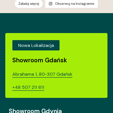
przekonaj się, jak
Obserwuj na Instagramie
Załaduj więcej
jeden detal potrafi
odmienić całe
wnętrze.
1
0
Nowa Lokalizacja
Showroom Gdańsk
Abrahama 1, 80-307 Gdańsk
+48 507 211 611
Showroom Gdynia