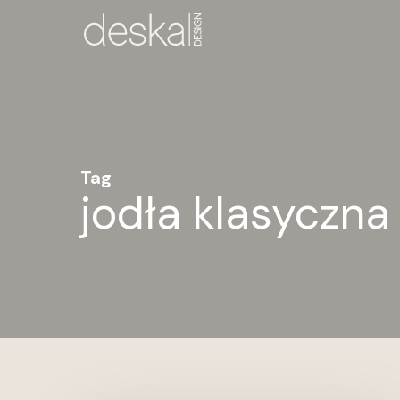
Skip
to
main
content
Tag
jodła klasyczna