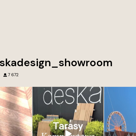
skadesign_showroom
1
7 672
wnętrz. Tworzymy
Przed naszym showroomem Deska
Najpiękniejsze
tórych chce się
Design w Gdyni każdy detal opowiada
ć.
historię. Otocz się piękną zielenią i
wyjątkowymi dekorami. Zapraszamy po
ączenie jakości,
inspirację, klasykę i nowoczesność w
najmniejsze detale.
jednym miejscu. Deska kompozytowa od
aśnie one robią
Deska Design – trwałość i styl w jednym.
różnicę.
Odkryj nowoczesne rozwiązania na
tarasy,
...
cji lub rozwiązań
35
2
ego domu lub
...