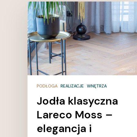
Jodła
klasyczna
Lareco
Moss
–
elegancja
i
trwałość
w
Twoim
PODŁOGA
REALIZACJE
WNĘTRZA
wnętrzu
Jodła klasyczna
Lareco Moss –
elegancja i