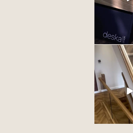
3
Podłoga winylowa
szlachetnie. Zależy to
produktu ale przed
ułożonego 
77