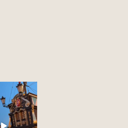
 miasto w Polsce to?
12
0