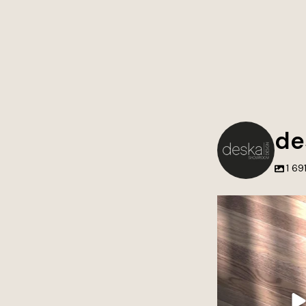
de
1 69
Nie tworzymy tylko 
przestrzenie, do k
wraca
Każdy projekt to poł
estetyki i dbałości o 
Wierzymy, że to wł
największą 
Jeśli szukasz inspira
premium do swoj