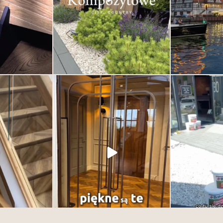
0
 może wyglądać
Drzwi nie muszą jedynie oddzielać
Dzień otwart
 od jakości samego
przestrzeni. Mogą ją definiować. To jeden
SHOWRO
e wszystkim od
z najważniejszych elementów wnętrza –
Łączymy siły z 
wzoru.
subtelny, ale decydujący o jego
żeby zaprezent
charakterze. Eleganckie, nowoczesne,
produktów i możli
6
ponadczasowe. Odkryj kolekcje drzwi w
Deska Design i przekonaj się, jak jeden
detal potrafi odmienić całe wnętrze.
1
0