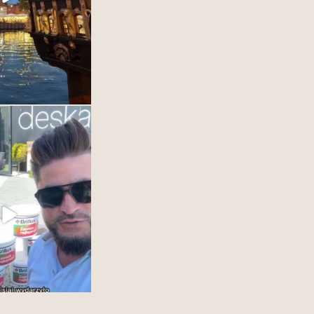
y w DESKA DESIGN
OM Gdynia.
naszym dostawcą farb
ować Wam cala@game
wości. #interiordesign
25
1