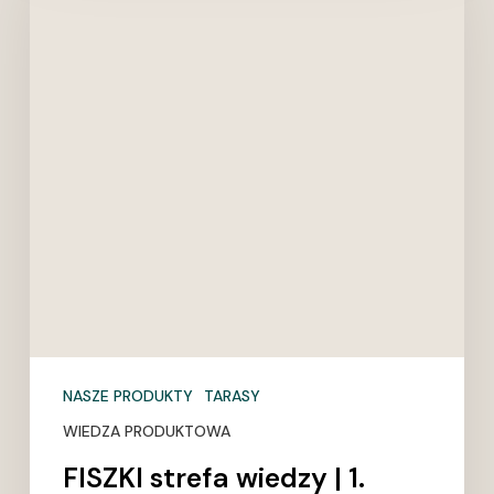
|
1.
Tarasy:
2.
deska
naturalna
i
kompozytowa
–
wady
i
zalety
NASZE PRODUKTY
TARASY
WIEDZA PRODUKTOWA
FISZKI strefa wiedzy | 1.