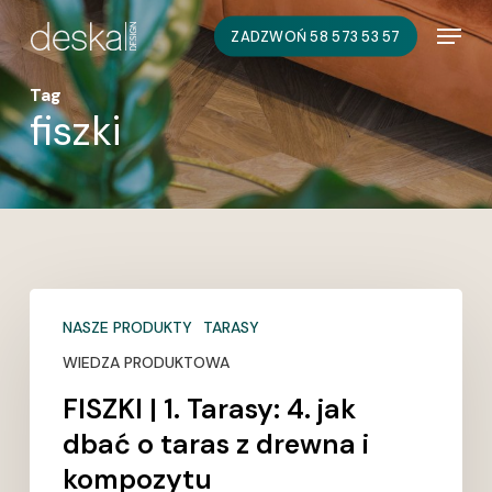
Skip
Menu
ZADZWOŃ 58 573 53 57
to
main
Tag
content
fiszki
FISZKI
NASZE PRODUKTY
TARASY
|
1.
WIEDZA PRODUKTOWA
Tarasy:
FISZKI | 1. Tarasy: 4. jak
4.
dbać o taras z drewna i
jak
kompozytu
dbać