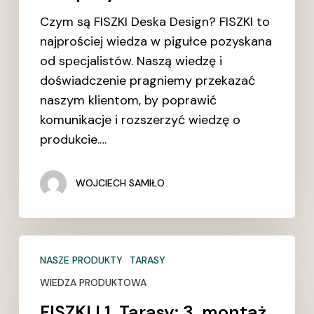
o
Czym są FISZKI Deska Design? FISZKI to
taras
najprościej wiedza w pigułce pozyskana
z
od specjalistów. Naszą wiedzę i
drewna
doświadczenie pragniemy przekazać
i
naszym klientom, by poprawić
kompozytu
komunikacje i rozszerzyć wiedzę o
produkcie.…
WOJCIECH SAMIŁO
FISZKI
NASZE PRODUKTY
TARASY
|
1.
WIEDZA PRODUKTOWA
Tarasy:
FISZKI | 1. Tarasy: 3. montaż