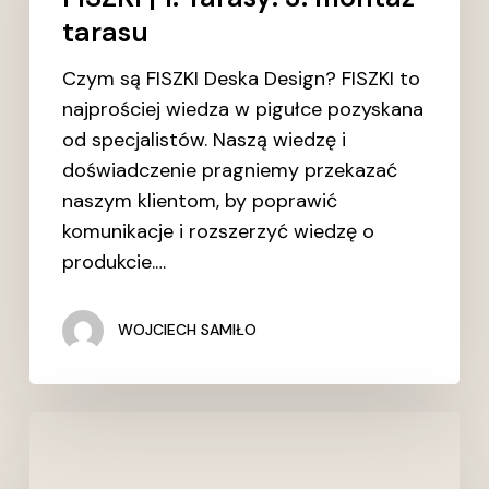
3.
tarasu
montaż
tarasu
Czym są FISZKI Deska Design? FISZKI to
najprościej wiedza w pigułce pozyskana
od specjalistów. Naszą wiedzę i
doświadczenie pragniemy przekazać
naszym klientom, by poprawić
komunikacje i rozszerzyć wiedzę o
produkcie.…
WOJCIECH SAMIŁO
FISZKI
strefa
wiedzy