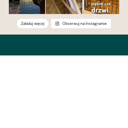
Eleganckie,
nowoczesne,
ponadczasowe.
Odkryj kolekcje drzwi
w Deska Design i
przekonaj się, jak
Obserwuj na Instagramie
Załaduj więcej
jeden detal potrafi
odmienić całe
wnętrze.
1
0
Nowa Lokalizacja
Showroom Gdańsk
Abrahama 1, 80-307 Gdańsk
+48 507 211 611