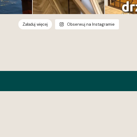
Obserwuj na Instagramie
Załaduj więcej
wroom Gdynia
opolska 268, 81-531
a