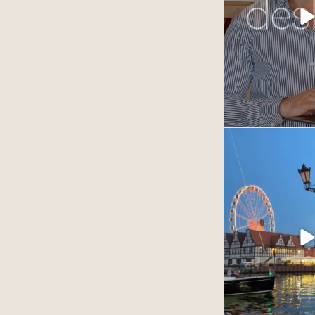
obdarzacie nas 
To dla nas najwięks
każdego 
13
Najpiękniejsze mias
12