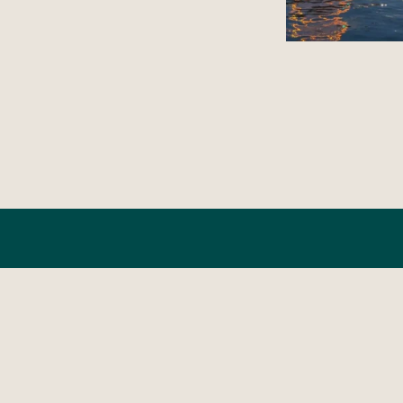
Sho
Nowa Lokalizacja
Wielk
Showroom Gdańsk
Gdyni