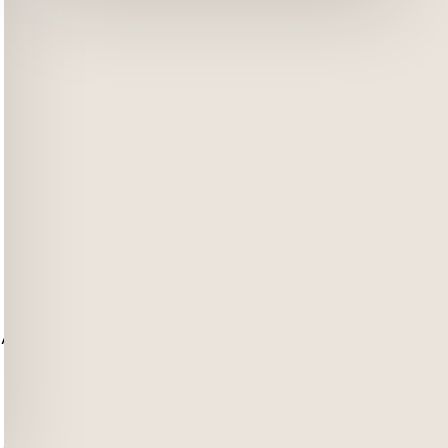
1NjAlMjIlMjBoZWlnaHQlM0QlMjIzMTUlMjIlMjBzcmM