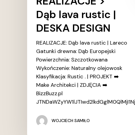
REALIZACJE >
Dąb lava rustic |
DESKA DESIGN
REALIZACJE: Dąb lava rustic | Lareco
Gatunki drewna: Dąb Europejski
Powierzchnia: Szczotkowana
Wykończenie: Naturalny olejowosk
Klasyfikacja: Rustic . | PROJEKT ➡️
Make Architekci | ZDJĘCIA ➡️
BizzBuzz.pl
JTNDaWZyYW1lJTIwd2lkdGglM0QlMjI
WOJCIECH SAMIŁO