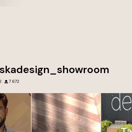
skadesign_showroom
2
7 672
ej pracy, pasji i
Nie tworzymy tylko wnętrz. Tworzymy
Przed naszym
nia. ❤️
przestrzenie, do których chce się
Design w Gdyni 
wracać.
historię. Otocz 
am możemy każdego
wyjątkowymi dek
, które spełniają
Każdy projekt to połączenie jakości,
inspirację, kla
adają na Wasze
estetyki i dbałości o najmniejsze detale.
jednym miejscu. 
by.
Wierzymy, że to właśnie one robią
Deska Design – tr
największą różnicę.
Odkryj nowocz
fanie, którym
t