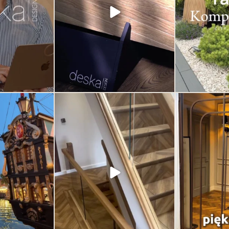
od tylu lat.
Jeśli szukasz inspiracji lub rozwiązań
za motywacja, by
premium do swojego domu lub
...
dnia
...
3
0
1
to w Polsce to?
Podłoga winylowa może wyglądać
Drzwi nie musz
szlachetnie. Zależy to od jakości samego
przestrzeni. Mogą 
0
produktu ale przede wszystkim od
z najważniejszyc
ułożonego wzoru.
subtelny, ale
charakterze. El
77
6
ponadczasowe. Od
Deska Design i pr
detal potrafi o