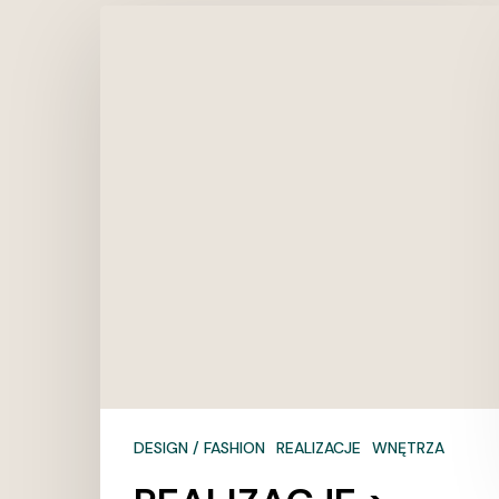
REALIZACJE
>
Dąb
lava
rustic
|
DESKA
DESIGN
DESIGN / FASHION
REALIZACJE
WNĘTRZA