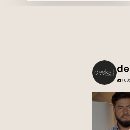
de
1 69
Blisko 15 lat wspóln
zaangażowa
To właśnie dzięki W
dnia tworzyć wnętrza
marzenia i odpowi
potrze
Dziękujemy za zau