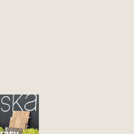
 showroomem Deska
każdy detal opowiada
się piękną zielenią i
orami. Zapraszamy po
sykę i nowoczesność w
Deska kompozytowa od
wałość i styl w jednym.
esne rozwiązania na
arasy,
...