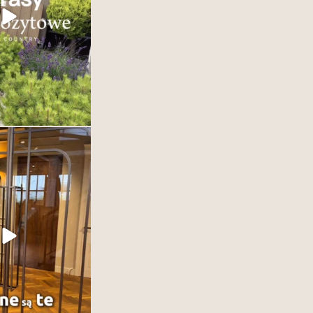
35
2
ą jedynie oddzielać
ją definiować. To jeden
h elementów wnętrza –
 decydujący o jego
eganckie, nowoczesne,
kryj kolekcje drzwi w
zekonaj się, jak jeden
dmienić całe wnętrze.
1
0