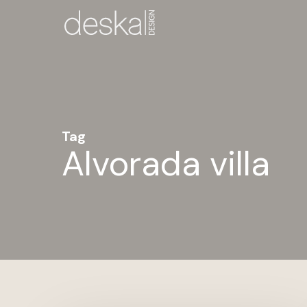
Skip
to
main
content
Tag
Alvorada villa