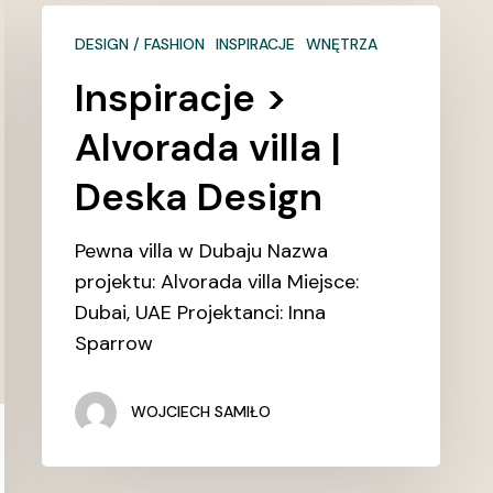
Inspiracje
DESIGN / FASHION
INSPIRACJE
WNĘTRZA
>
Alvorada
Inspiracje >
villa
Alvorada villa |
|
Deska
Deska Design
Design
Pewna villa w Dubaju Nazwa
projektu: Alvorada villa Miejsce:
Dubai, UAE Projektanci: Inna
Sparrow
WOJCIECH SAMIŁO