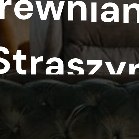
r
e
w
n
i
a
S
t
r
a
s
z
y