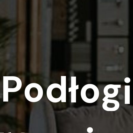
P
o
d
ł
o
g
i