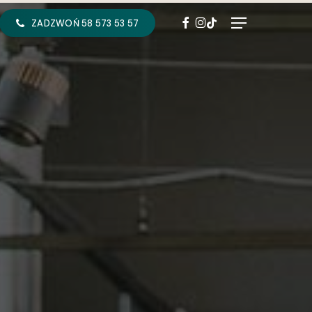
FACEBOOK
INSTAGRAM
TIKTOK
Menu
ZADZWOŃ 58 573 53 57