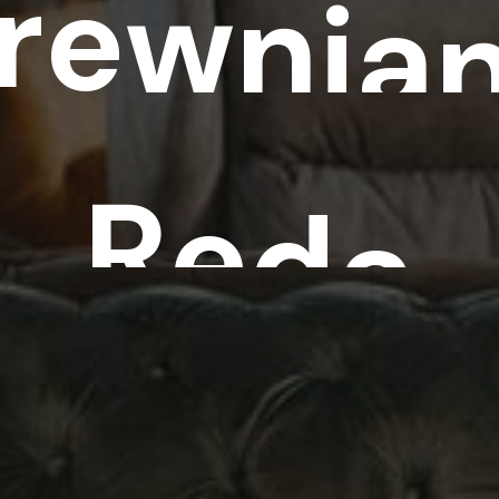
r
e
w
n
i
a
R
e
d
a