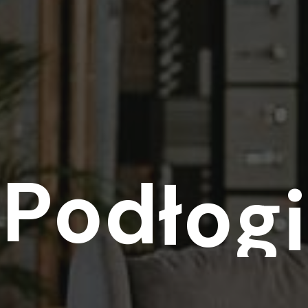
P
o
d
ł
o
g
i