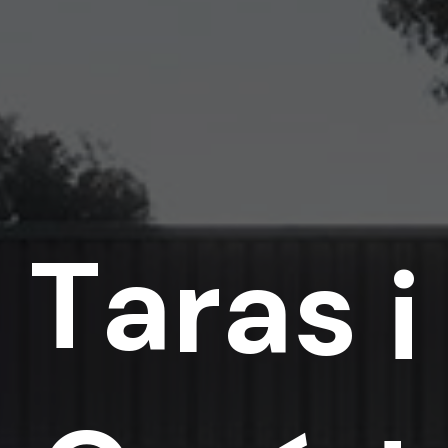
T
a
r
a
s
i