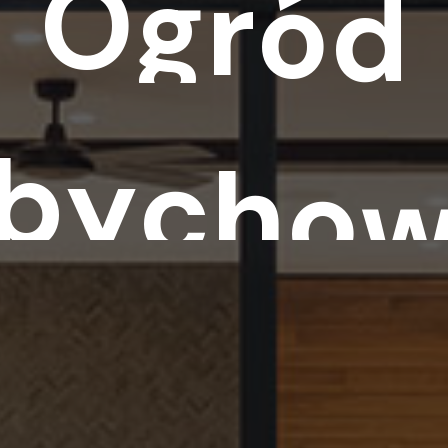
O
g
r
ó
d
b
y
c
h
o