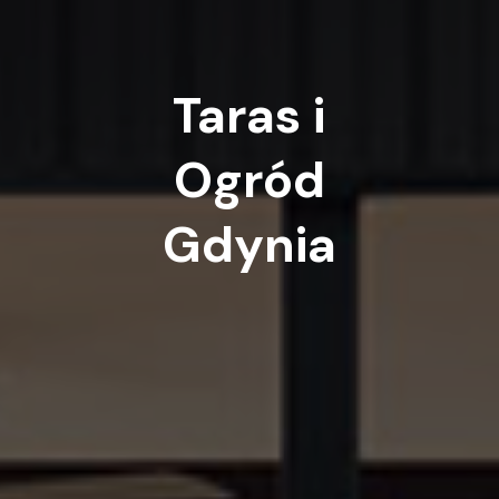
Taras
i
Ogród
Gdynia