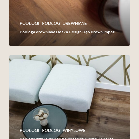
Imperi
PODŁOGI
PODŁOGI DREWNIANE
Podłoga drewniana Deska Design Dąb Brown Imperi
Podłoga
winylowa
dab
nowoczesny
kawowy
Pergo
PODŁOGI
PODŁOGI WINYLOWE