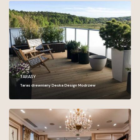
Taras
drewniany
Deska
Design
Modrzew
TARASY
Taras drewniany Deska Design Modrzew
Podłoga
drewniana
Deska
Design