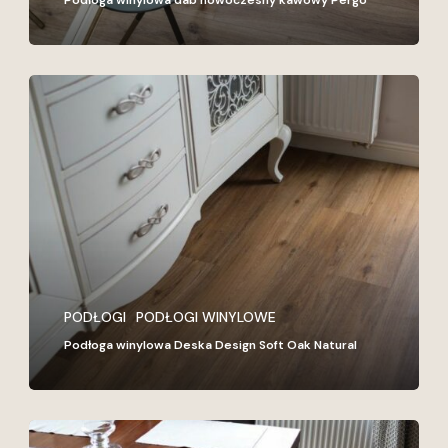
Podłoga winylowa dab nowoczesny kawowy Pergo
Podłoga
winylowa
Deska
Design
Soft
Oak
Natural
PODŁOGI
PODŁOGI WINYLOWE
Podłoga winylowa Deska Design Soft Oak Natural
Podłoga