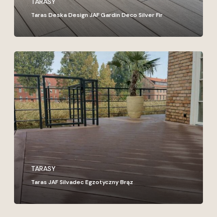
TARASY
Taras Deska Design JAF Gardin Deco Silver Fir
Taras
JAF
Silvadec
Egzotyczny
Brąz
TARASY
Taras JAF Silvadec Egzotyczny Brąz