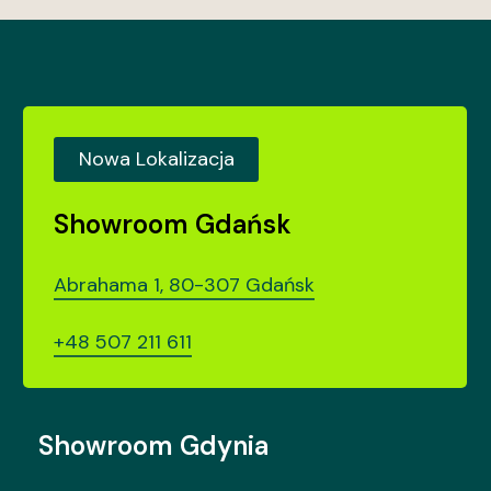
odmienić całe
wnętrze.
1
0
Nowa Lokalizacja
Showroom Gdańsk
Abrahama 1, 80-307 Gdańsk
+48 507 211 611
Showroom Gdynia