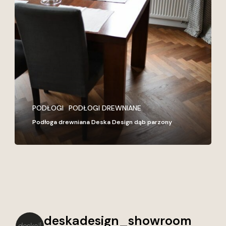
drewniana
Deska
Design
dąb
parzony
PODŁOGI
PODŁOGI DREWNIANE
Podłoga drewniana Deska Design dąb parzony
deskadesign_showroom