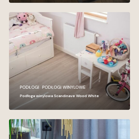
Podłoga
winylowa
Scandinave
Wood
White
PODŁOGI
PODŁOGI WINYLOWE
Podłoga winylowa Scandinave Wood White
Podłoga
drewniana