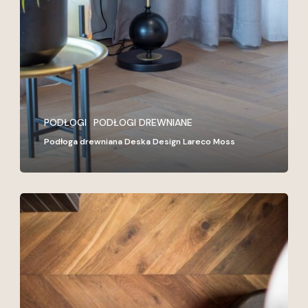
Deska
Design
Lareco
Moss
PODŁOGI
PODŁOGI DREWNIANE
Podłoga drewniana Deska Design Lareco Moss
Podłoga
drewniana
Deska
Design
Dąb
Brown