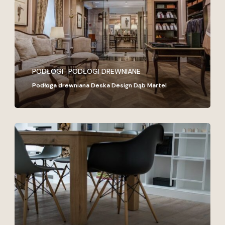
Dąb
Martel
PODŁOGI
PODŁOGI DREWNIANE
Podłoga drewniana Deska Design Dąb Martel
Podłoga
drewniana
Deska
Design
Dąb
Viktoria
Ivory