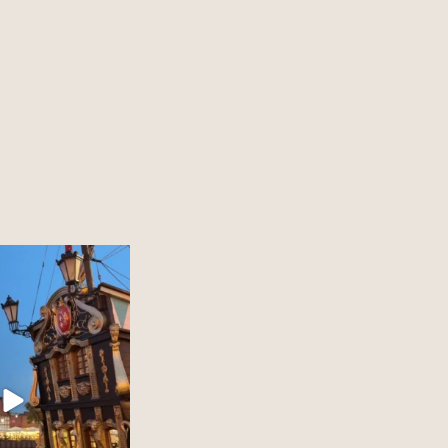
 miasto w Polsce to?
12
0