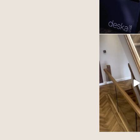
Podłoga winylowa
szlachetnie. Zależy to
produktu ale przed
ułożonego 
77