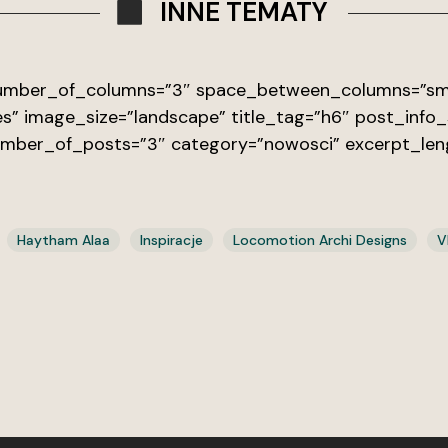
INNE TEMATY
 number_of_columns=”3″ space_between_columns=”sma
s” image_size=”landscape” title_tag=”h6″ post_info_
umber_of_posts=”3″ category=”nowosci” excerpt_len
Haytham Alaa
Inspiracje
Locomotion Archi Designs
V