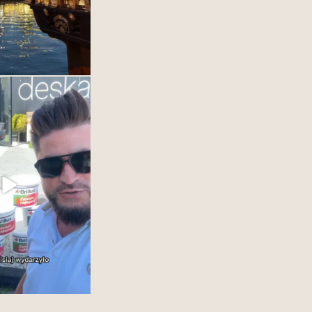
y w DESKA DESIGN
OM Gdynia.
naszym dostawcą farb
ować Wam cala@game
wości. #interiordesign
25
1