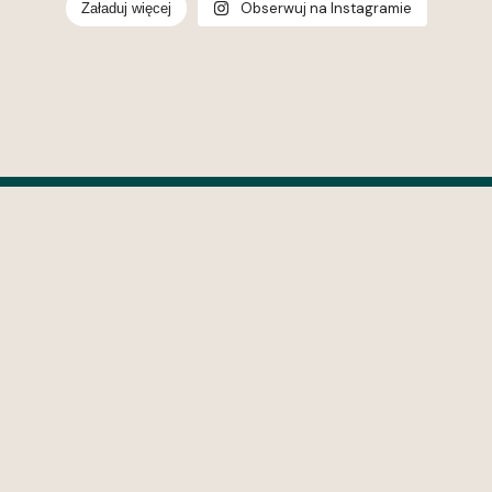
Obserwuj na Instagramie
Załaduj więcej
wroom Gdynia
opolska 268, 81-531
a
09 622 542