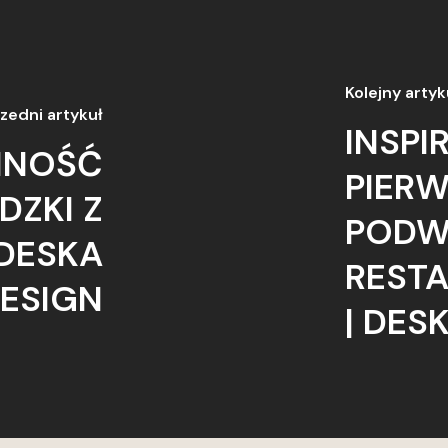
Kolejny artyk
zedni artykuł
INSPI
ONNOŚĆ
PIERW
DZKI Z
PODW
DESKA
REST
ESIGN
| DES