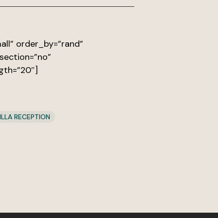
ll” order_by=”rand”
section=”no”
gth=”20″]
ILLA RECEPTION