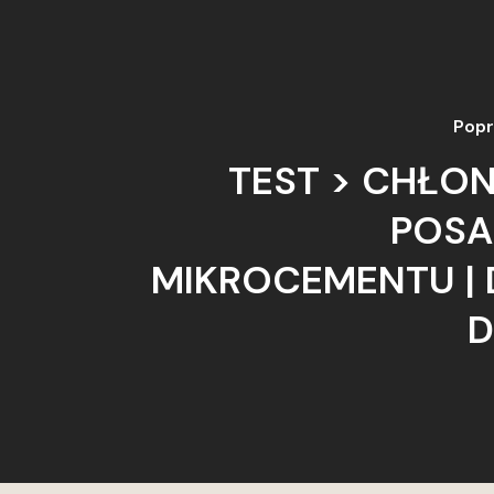
Popr
TEST > ​CHŁ
POSA
MIKROCEMENTU | 
D