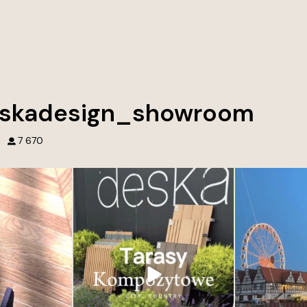
skadesign_showroom
1
7 670
wnętrz. Tworzymy
Przed naszym showroomem Deska
Najpiękniejsze
tórych chce się
Design w Gdyni każdy detal opowiada
ć.
historię. Otocz się piękną zielenią i
wyjątkowymi dekorami. Zapraszamy po
ączenie jakości,
inspirację, klasykę i nowoczesność w
najmniejsze detale.
jednym miejscu. Deska kompozytowa od
aśnie one robią
Deska Design – trwałość i styl w jednym.
różnicę.
Odkryj nowoczesne rozwiązania na
tarasy,
...
cji lub rozwiązań
35
2
ego domu lub
...
0