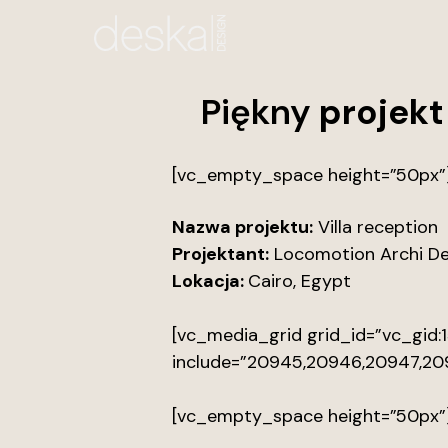
Skip
to
main
content
Piękny
projekt
[vc_empty_space height=”50px”
Nazwa projektu:
Villa reception
Projektant:
Locomotion Archi De
Lokacja:
Cairo, Egypt
[vc_media_grid grid_id=”vc_gid
include=”20945,20946,20947,20
[vc_empty_space height=”50px”