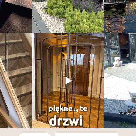
 może wyglądać
Drzwi nie muszą jedynie oddzielać
Dzień otwart
 od jakości samego
przestrzeni. Mogą ją definiować. To jeden
SHOWRO
e wszystkim od
z najważniejszych elementów wnętrza –
Łączymy siły z 
wzoru.
subtelny, ale decydujący o jego
żeby zaprezent
charakterze. Eleganckie, nowoczesne,
produktów i możli
6
ponadczasowe. Odkryj kolekcje drzwi w
Deska Design i przekonaj się, jak jeden
detal potrafi odmienić całe wnętrze.
1
0