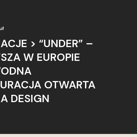
uł
RACJE > “UNDER” –
SZA W EUROPIE
ODNA
AURACJA OTWARTA
KA DESIGN