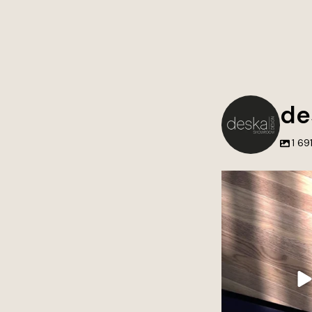
de
1 69
Nie tworzymy tylko 
przestrzenie, do k
wraca
Każdy projekt to poł
estetyki i dbałości o 
Wierzymy, że to wł
największą 
Jeśli szukasz inspira
premium do swoj
3