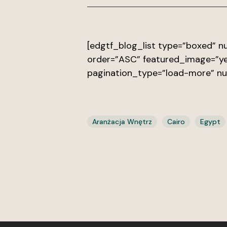
[edgtf_blog_list type=”boxed”
order=”ASC” featured_image=”ye
pagination_type=”load-more” n
Aranżacja Wnętrz
Cairo
Egypt