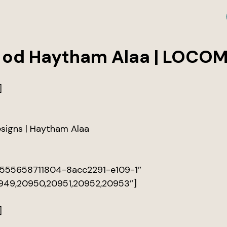
 od Haytham Alaa | LOCO
]
signs | Haytham Alaa
:1555658711804-8acc2291-e109-1″
949,20950,20951,20952,20953″]
]